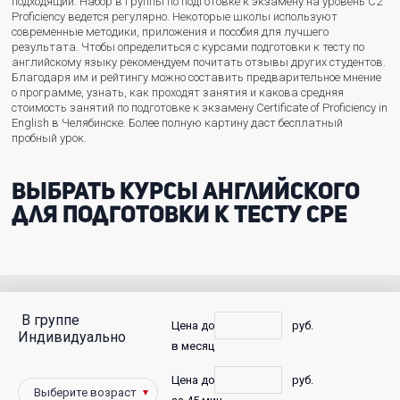
подходящий. Набор в группы по подготовке к экзамену на уровень C2
Proficiency ведется регулярно. Некоторые школы используют
современные методики, приложения и пособия для лучшего
результата. Чтобы определиться с курсами подготовки к тесту по
английскому языку рекомендуем почитать отзывы других студентов.
Благодаря им и рейтингу можно составить предварительное мнение
о программе, узнать, как проходят занятия и какова средняя
стоимость занятий по подготовке к экзамену Certificate of Proficiency in
English в Челябинске. Более полную картину даст бесплатный
пробный урок.
Выбрать курсы английского
для подготовки к тесту CPE
В группе
С
Цена до
руб.
Индивидуально
в месяц
фото
Цена до
руб.
Победители