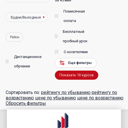
за 45 мин
Помесячная
оплата
Бесплатный
Район
пробный урок
С носителями
Дистанционное
Еще фильтры
обучение
Показать
10
курсов
Сортировать по:
рейтингу по убыванию
рейтингу по
возрастанию
цене по убыванию
цене по возрастанию
Сбросить фильтры