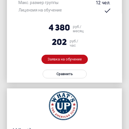
12 чел.
Макс. размер группы
Лицензия на обучение
4 380
руб./
месяц
202
руб./
час
Заявка на обучение
Сравнить