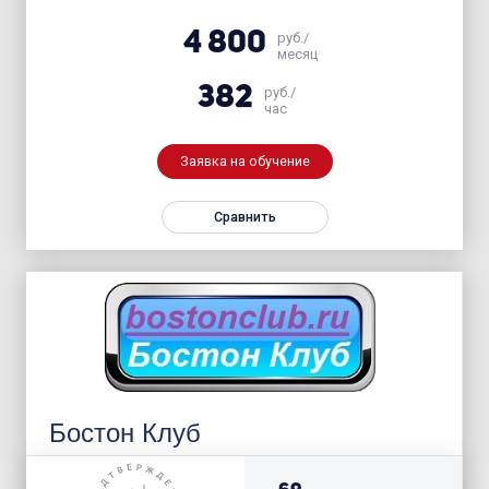
4 800
руб./
месяц
382
руб./
час
Заявка на обучение
Сравнить
Бостон Клуб