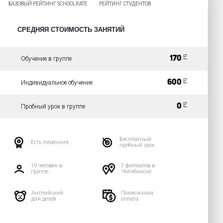
БАЗОВЫЙ РЕЙТИНГ SCHOOLRATE
РЕЙТИНГ СТУДЕНТОВ
СРЕДНЯЯ СТОИМОСТЬ ЗАНЯТИЙ
Р
170
Обучение в группе
Р
600
Индивидуальное обучение
Р
0
Пробный урок в группе
Бесплатный
Есть лицензия
пробный урок
10 человек в
2 филиалов в
группе
Челябинске
Английский
Помесячная
для детей
оплата