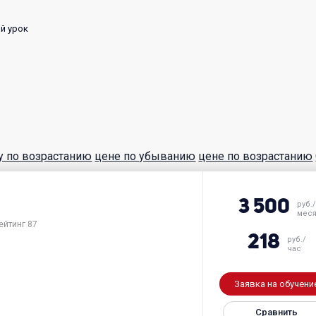
й урок
у по возрастанию
цене по убыванию
цене по возрастанию
3 500
руб./
мес
ейтинг 87
218
руб./
час
Заявка на обучени
Сравнить