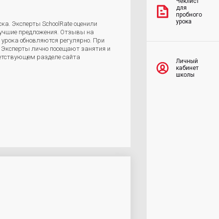
Чеклист
для
пробного
урока
ка. Эксперты SchoolRate оценили
лучшие предложения. Отзывы на
 урока обновляются регулярно. При
. Эксперты лично посещают занятия и
ветствующем разделе сайта
Личный
кабинет
школы