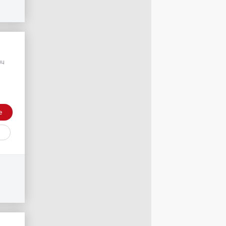
/
яц
е