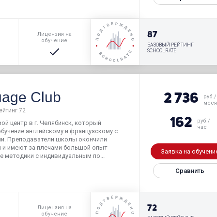
р
87
Лицензия на
обучение
БАЗОВЫЙ РЕЙТИНГ
SCHOOLRATE
uage Club
2 736
руб./
мес
ейтинг 72
162
руб./
вой центр в г. Челябинск, который
час
бучение английскому и французскому с
и. Преподаватели школы окончили
ы и имеют за плечами большой опыт
Заявка на обучени
е методики с индивидуальным по...
Сравнить
р
72
Лицензия на
обучение