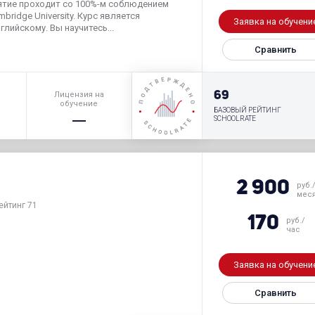
ятие проходит со 100%-м соблюдением
bridge University. Курс является
Заявка на обучени
лийскому. Вы научитесь...
Сравнить
р
69
Лицензия на
обучение
БАЗОВЫЙ РЕЙТИНГ
SCHOOLRATE
2 900
руб.
мес
ейтинг 71
170
руб./
час
Заявка на обучени
Сравнить