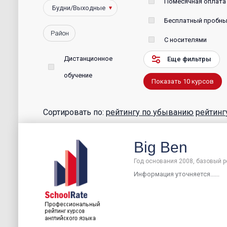
Помесячная оплата
Бесплатный пробны
Район
С носителями
Дистанционное
Еще фильтры
обучение
Показать
10
курсов
Сортировать по:
рейтингу по убыванию
рейтинг
Big Ben
Год основания 2008, базовый р
Информация уточняется......