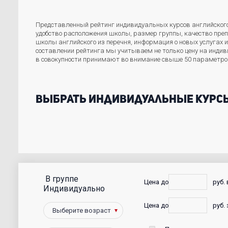
Представленный рейтинг индивидуальных курсов английского 
удобство расположения школы, размер группы, качество пре
школы английского из перечня, информация о новых услугах 
составлении рейтинга мы учитываем не только цену на индив
в совокупности принимают во внимание свыше 50 параметров
Выбрать индивидуальные курс
В группе
С
Цена до
руб.
Индивидуально
фото
Цена до
руб. 
Победители