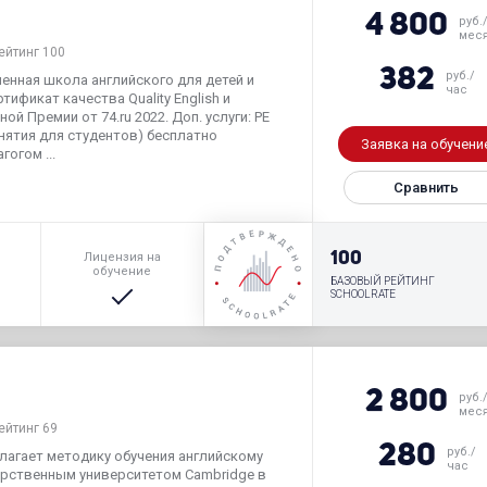
h
4 800
руб.
мес
ейтинг 100
382
руб./
еменная школа английского для детей и
час
ификат качества Quality English и
й Премии от 74.ru 2022. Доп. услуги: PE
нятия для студентов) бесплатно
Заявка на обучени
огом ...
Сравнить
р
100
Лицензия на
обучение
БАЗОВЫЙ РЕЙТИНГ
SCHOOLRATE
2 800
руб.
мес
ейтинг 69
280
руб./
лагает методику обучения английскому
час
арственным университетом Cambridge в