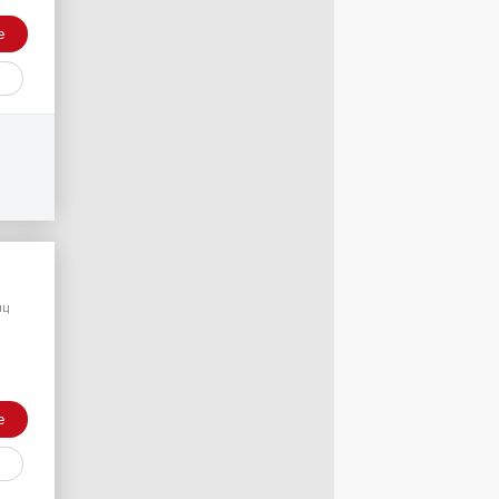
е
/
яц
е