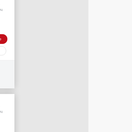
/
яц
е
/
яц