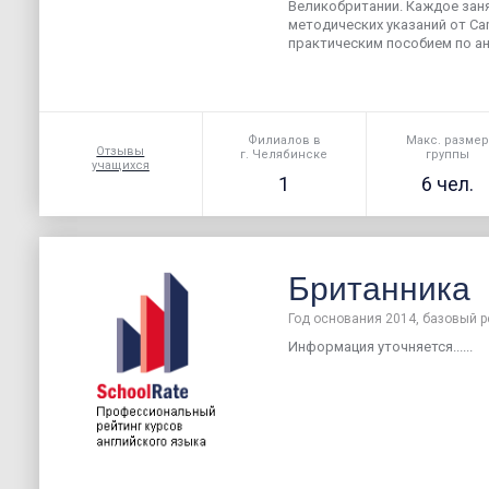
Великобритании. Каждое зан
методических указаний от Cam
практическим пособием по анг
Филиалов в
Макс. разме
Отзывы
г. Челябинске
группы
учащихся
1
6 чел.
Британника
Год основания 2014, базовый р
Информация уточняется......