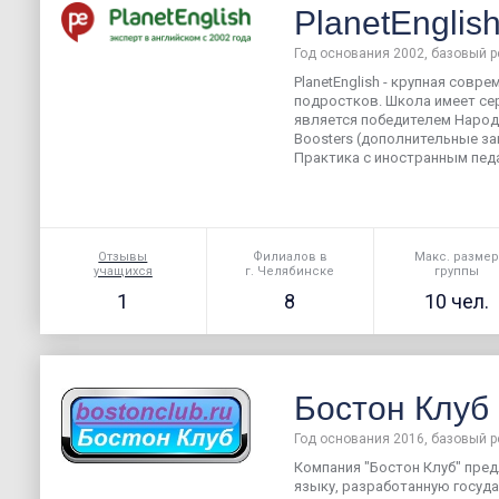
PlanetEnglis
Год основания 2002, базовый р
PlanetEnglish - крупная совр
подростков. Школа имеет серт
является победителем Народно
Boosters (дополнительные за
Практика с иностранным педаг
Отзывы
Филиалов в
Макс. разме
учащихся
г. Челябинске
группы
1
8
10 чел.
Бостон Клуб
Год основания 2016, базовый р
Компания "Бостон Клуб" пред
языку, разработанную госуд