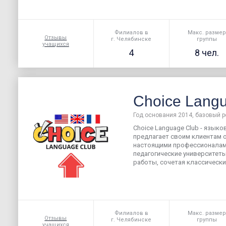
Филиалов в
Макс. разме
Отзывы
г. Челябинске
группы
учащихся
4
8 чел.
Choice Lang
Год основания 2014, базовый р
Choice Language Club - языко
предлагает своим клиентам о
настоящими профессионалам
педагогические университет
работы, сочетая классически
Филиалов в
Макс. разме
Отзывы
г. Челябинске
группы
учащихся