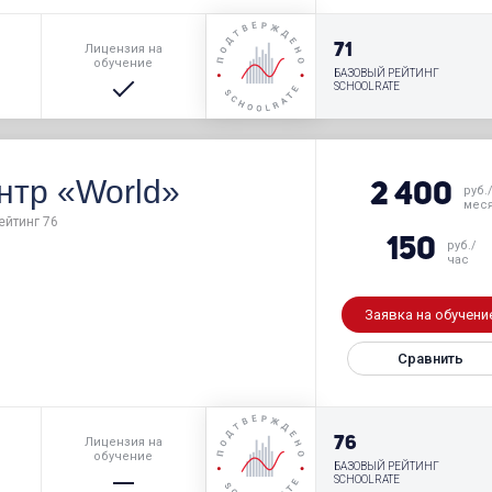
р
71
Лицензия на
обучение
БАЗОВЫЙ РЕЙТИНГ
SCHOOLRATE
нтр «World»
2 400
руб.
мес
ейтинг 76
150
руб./
час
Заявка на обучени
Сравнить
р
76
Лицензия на
обучение
БАЗОВЫЙ РЕЙТИНГ
SCHOOLRATE