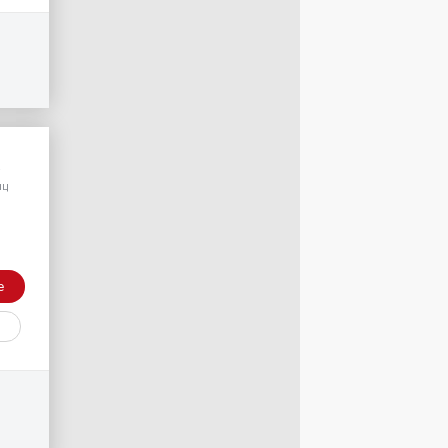
/
яц
е