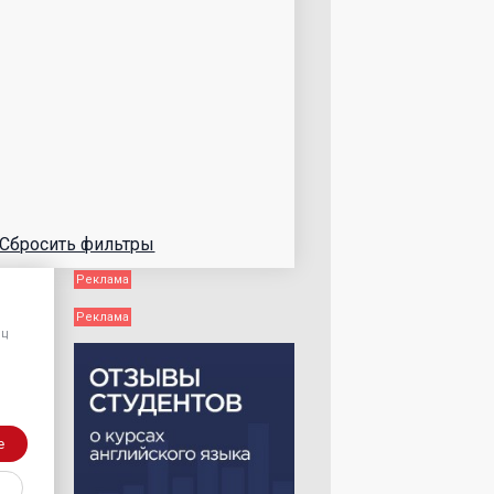
Сбросить фильтры
яц
е