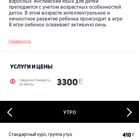
взрослых. Английский язык для детей
преподается с учетом возрастных особенностей
деток. В этом возрасте интеллектуальное и
личностное развитие ребенка происходит в игре.
В игре ребенок осваивает активную речь,
произвольную память, творческое воображение,
мышление и даже повышает самооценку.
Развернуть
Преподаватели тонко подстраивают программу,
чтобы у каждого ребенка успешно происходило
развитие всех этих качеств.
УСЛУГИ И ЦЕНЫ
Р
Средняя стоимость
3300
за месяц
Next
Previous
УТРО
Стандартный курс, группа утро
410
Р