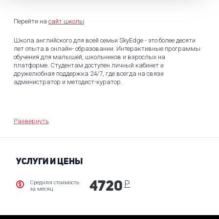
Перейти на
сайт школы
Школа английского для всей семьи SkyEdge - это более десяти
лет опыта в онлайн- образовании. Интерактивные программы
обучения для малышей, школьников и взрослых на
платформе. Студентам доступен личный кабинет и
дружелюбная поддержка 24/7, где всегда на связи
администратор и методист-куратор.
Гибкий или фиксированный график по выбору студента,
возможность отменять или переносить занятия без потери
средств. Программа каждого курса формируется в
Развернуть
зависимости от целей студентов, начального уровня владения
языком и дедлайнов.
Стоимость уроков максимально демократична, есть
УСЛУГИ И ЦЕНЫ
возможность оплачивать каждый урок отдельно или брать
«пакеты» занятий. Проводится подготовка по направлениям:
ЕГЭ, ГИА, общий курс, разговорный курс, английский для детей,
Р
Средняя стоимость
4720
бизнес-курс, разговорный с носителем языка.
за месяц