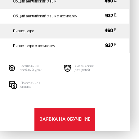
460
Общий английский язык
P
937
Общий английский язык с носителем
P
460
Бизнес-курс
P
937
Бизнес-курс с носителем
Бесплатный
Английский
пробный урок
для детей
Помесячная
оплата
ЗАЯВКА НА ОБУЧЕНИЕ