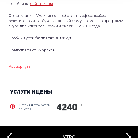
Перейти на
сайт школы
Организация "Мультиглот" работает в сфере подбора
репетиторов для обучения английскому с помощью программы
skype для клиентов России и Украины с 2010 года.
Пробный урок бесплатно 30 минут.
Предоплата от 2х уроков.
Отмена без потери средств за 6 часов.
Развернуть
Дополнительные платформы, по словам консультантов
организации, не используются, но в разработке.
УСЛУГИ И ЦЕНЫ
Р
Средняя стоимость
4240
за месяц
Next
УТРО