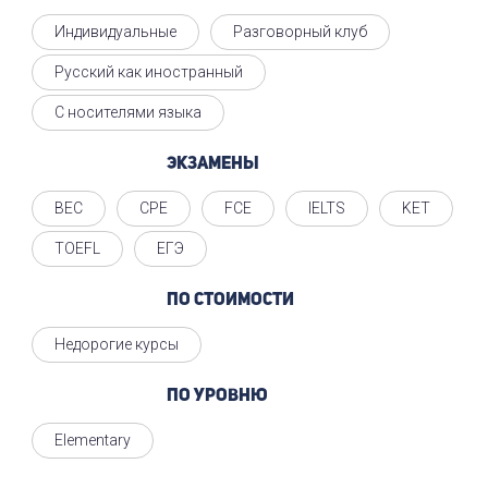
Индивидуальные
Разговорный клуб
Русский как иностранный
С носителями языка
Экзамены
BEC
CPE
FCE
IELTS
KET
TOEFL
ЕГЭ
По стоимости
Недорогие курсы
По уровню
Elementary