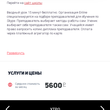
Перейти на
сайт школы
Вводный урок 15 минут бесплатно. Организация Enline
специализируется на подборе преподавателей для обучения по
Skype. Преподаватель выбирает методы работы сам. Ученик
выбирает себе преподавателя также сам. Учащийся имеет
право запросить копию диплома преподавателя. Оплата
через платёжный агрегатор по карте.
Предупредить об отмене занятия необходимо за 3 часа до
занятия без потери денег.
Развернуть
УСЛУГИ И ЦЕНЫ
Р
Средняя стоимость
5600
за месяц
Next
УТРО