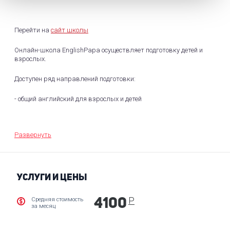
Перейти на
сайт школы
Онлайн-школа EnglishPapa осуществляет подготовку детей и
взрослых.
Доступен ряд направлений подготовки:
- общий английский для взрослых и детей
- подготовка к TOEFL
Развернуть
- курсы с носителем языка
- курсы английского для IT
УСЛУГИ И ЦЕНЫ
- курсы для преподавателей
- бизнес английский.
Р
Средняя стоимость
4100
за месяц