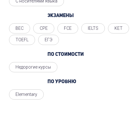
С носителями языка
Экзамены
BEC
CPE
FCE
IELTS
KET
TOEFL
ЕГЭ
По стоимости
Недорогие курсы
По уровню
Elementary