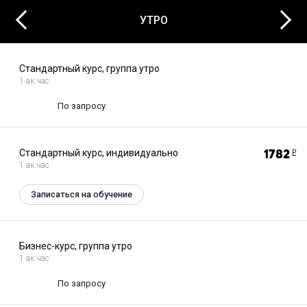
того, совсем недавно в нашей школе запустилось новое
Next
Previous
направление для самых юных учеников Alfa Kids: английский
УТРО
для дошкольников 4-7 лет.
Стандартный курс, группа утро
1 ак.час
По запросу
Стандартный курс, индивидуально
1782
Р
1 ак.час
Записаться на обучение
Бизнес-курс, группа утро
1 ак.час
По запросу