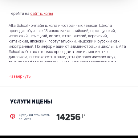
Перейти на
сайт школы
Alfa School - онлайн школа иностранных языков. Школа
проводит обучение 13 языкам - английский, французский,
испанский, немецкий, иврит, итальянский, корейский,
китайский, японский, португальский, чешский и русский как
иностранный. По информации от администрации школы, в Alfa
School работают только преподаватели и лингвисты с
дипломом, а также есть кандидаты филологических наук,
доценты кафедр иностранных языков университетов и т.д.
График занятий составляется индивидуально под каждого
ученика. Выбор длительности урока: 30, 45, 60, 90 или 120
Развернуть
минут. Продолжительность урока всегда можно поменять.
Удобная оплата и контроль баланса. Вся информация
представлена в личном кабинете ученика Бесплатный сервис
школы: Бесплатный пробный урок. Позволит познакомиться с
преподавателем, увидеть, как он преподает, узнать каким
УСЛУГИ И ЦЕНЫ
образом будут строиться дальнейшие занятия. В случае, если
не подошел педагог школа организует для ученика
дополнительные пробные занятия, чтобы подобрать
Р
Средняя стоимость
14256
за месяц
подходящего преподавателя. Бесплатный разговорный клуб с
носителем языка - приятный бонус для постоянных учеников.
Бесплатные учебные пособия. Не нужно покупать учебники.
Школа обеспечивает всеми учебными материалами. Кроме