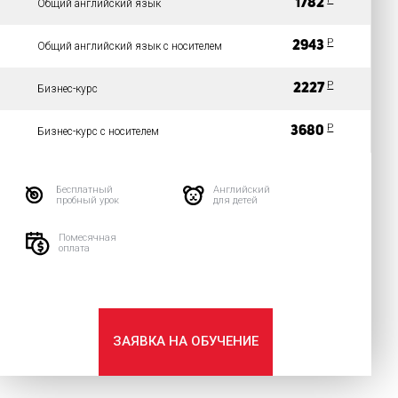
1782
Общий английский язык
P
2943
Общий английский язык с носителем
P
2227
Бизнес-курс
P
3680
Бизнес-курс с носителем
Бесплатный
Английский
пробный урок
для детей
Помесячная
оплата
ЗАЯВКА НА ОБУЧЕНИЕ