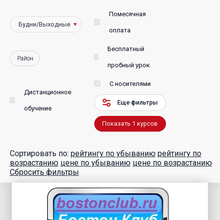
Помесячная
оплата
Бесплатный
Район
пробный урок
С носителями
Дистанционное
Еще фильтры
обучение
Показать
1
курсов
Сортировать по:
рейтингу по убыванию
рейтингу по
возрастанию
цене по убыванию
цене по возрастанию
Сбросить фильтры