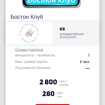
Бостон Клуб
69
БАЗОВЫЙ РЕЙТИНГ
SCHOOLRATE
Отзывы учащихся
1
Филиалов в г. Челябинске
6 чел.
Макс. размер группы
Лицензия на обучение
2 800
руб./
месяц
280
руб./
час