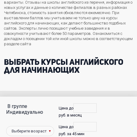
варианты. Отзывы на школы английского из перечня, информация о
новых услугах и данные о количестве филиалов в разных районах
Челябинска, стоимость занятия обновляются ежемесячно. При
выставлении баллов мы учитываем не только цену на курсы
английского для начинающих, как делают большинство подобных
сайтов. Эксперты лично посещают учебные заведения и в
совокупности учитывают более 50 параметров. Ознакомиться с
докладом о посещении той или иной школы можно в соответствующем
разделе сайта
Выбрать курсы английского
для начинающих
В группе
С
Цена до
Индивидуально
руб. в месяц
фото
Цена до
Победители
руб. за 45 мин