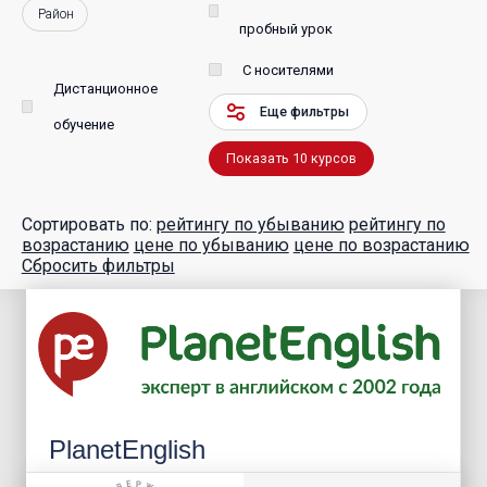
Район
пробный урок
С носителями
Дистанционное
Еще фильтры
обучение
Показать
10
курсов
Сортировать по:
рейтингу по убыванию
рейтингу по
возрастанию
цене по убыванию
цене по возрастанию
Сбросить фильтры
PlanetEnglish