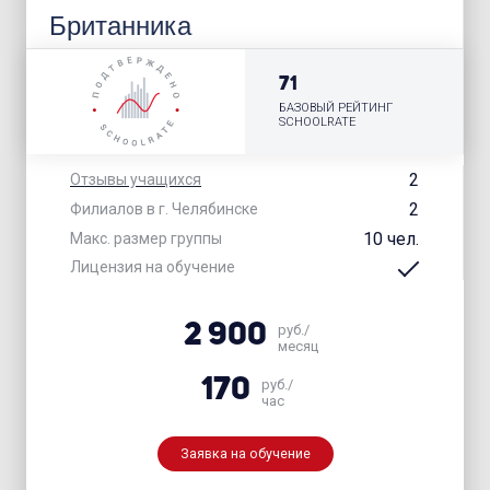
Британника
71
БАЗОВЫЙ РЕЙТИНГ
SCHOOLRATE
2
Отзывы учащихся
2
Филиалов в г. Челябинске
10 чел.
Макс. размер группы
Лицензия на обучение
2 900
руб./
месяц
170
руб./
час
Заявка на обучение