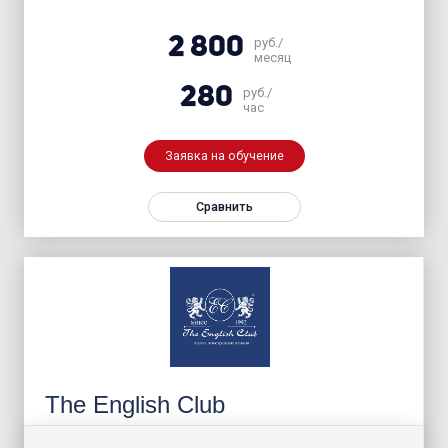
2 800
руб./
месяц
280
руб./
час
Заявка на обучение
Сравнить
The English Club