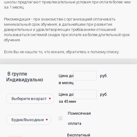
школы предлагают привлекательные условия при оплате более чем
за 1 месяц.
Рекомендация - при знакомстве с организацией оплачивать
минимальный срок обучения, в дальнейшем при развитии
доверительных и удовлетворяющих требованиям отношений
пользоваться системой скидок при оплате за более длительный срок
обучения.
Если Вы не нашли то, что искали, обратитесь к полному списку.
В группе
С
Цена до
руб.
Индивидуально
в месяц
фото
Цена до
руб.
Победители
за 45 мин
Помесячная
оплата
Бесплатный