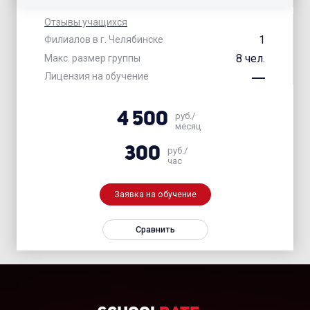
Отзывы учащихся
1
Филиалов в г. Челябинске
8 чел.
Макс. размер группы
Лицензия на обучение
4 500
руб./
месяц
300
руб./
час
Заявка на обучение
Сравнить